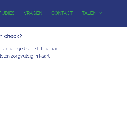
TUDIES
VRAGEN
CONTACT
TALEN
th check?
t onnodige blootstelling aan
len zorgvuldig in kaart: