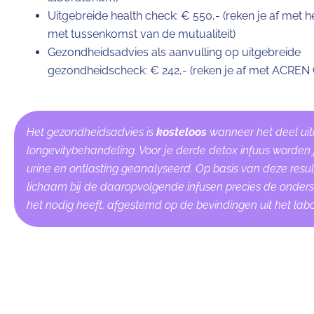
Uitgebreide health check: € 550,- (reken je af met 
met tussenkomst van de mutualiteit)
Gezondheidsadvies als aanvulling op uitgebreide
gezondheidscheck: € 242,- (reken je af met ACREN C
Het gezondheidsadvies is
kosteloos
wanneer het deel ui
longevitybehandeling. Voor je derde detox infuus worden 
urine en ontlasting geanalyseerd. Op basis van deze result
lichaam bij de daaropvolgende infusen precies de onders
het nodig heeft, afgestemd op de bevindingen uit het lab
Privéklinieken
Je health check wordt uitgevoerd in een van onze gespecia
privéklinieken in de regio Antwerpen. Door onze manier van