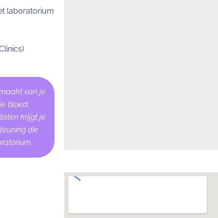
het laboratorium
linics)
tmaakt van je
je bloed,
aten krijgt je
teuning die
oratorium.
liseerde
 plannen