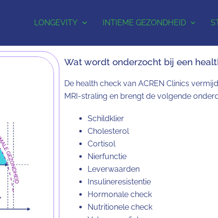
LONGEVITY
INTIEME GEZONDHEID
S
Wat wordt onderzocht bij een heal
De health check van ACREN Clinics vermijd
MRI-straling en brengt de volgende onderde
Schildklier
Cholesterol
Cortisol
Nierfunctie
Leverwaarden
Insulineresistentie
Hormonale check
Nutritionele check