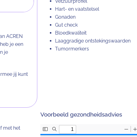
Vetzuurprofiel
Hart- en vaatstelsel
Gonaden
Gut check
Bloedkwaliteit
 van ACREN
Laaggradige ontstekingswaarden
 heb je een
Tumormerkers
n je
mee jij kunt
Voorbeeld gezondheidsadvies
af met het