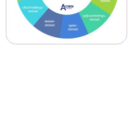
Privéklinieken
Je behandeling met autologe celregeneratie en IV-suppletie
krijg je in een van onze gespecialiseerde privéklinieken in de
regio Antwerpen. Door onze manier van plannen voorkomen
we lange wachttijden.
Locaties
De privéklinieken liggen buiten het centrum van Antwerpen.
Dit voorkomt dat je last hebt van stoplichten en files in de
stad. Tevens heb je de mogelijkheid om gratis te parkeren.