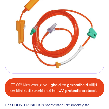
LET OP! Kies voor je
veiligheid
en
gezondheid
altijd
een kliniek die werkt met het
UV-protectieprotocol
.
Het
BOOSTER infuus
is momenteel de krachtigste