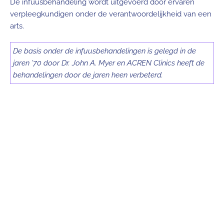
De infuusbehandeling wordt uitgevoerd door ervaren
verpleegkundigen onder de verantwoordelijkheid van een
arts.
De basis onder de infuusbehandelingen is gelegd in de
jaren ’70 door Dr. John A. Myer en ACREN Clinics heeft de
behandelingen door de jaren heen verbeterd.
Privéklinieken
Je behandeling bij prikspijt of vaccinatiespijt met autologe
celregeneratie krijg je in een van onze gespecialiseerde
privéklinieken in de regio Antwerpen. Door onze manier van
plannen voorkomen we lange wachttijden.
Locaties
De privéklinieken liggen buiten het centrum van Antwerpen.
Dit voorkomt dat je last hebt van stoplichten en files in de