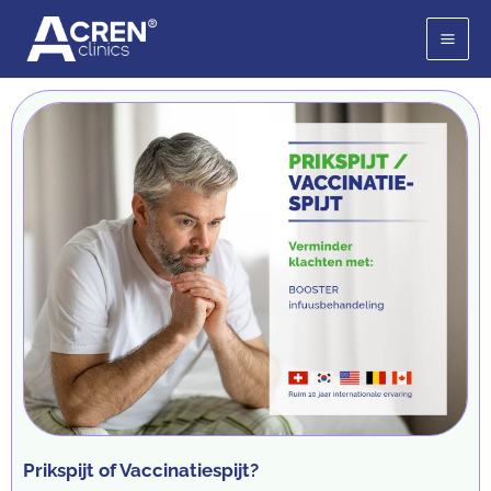
Ga
naar
de
inhoud
Prikspijt of Vaccinatiespijt?