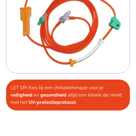
LET OP! Kies bij een chelatietherapie voor je
veiligheid
en
gezondheid
altijd een kliniek die werkt
met het
UV-protectieprotocol
.
Waar kan ik chelatietherapie krijgen?