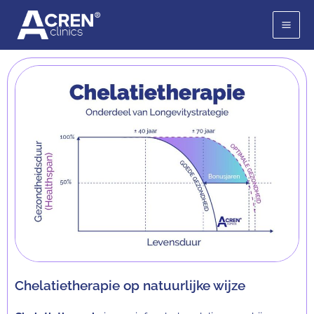
Ga
naar
de
inhoud
Chelatietherapie op natuurlijke wijze